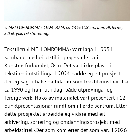
‹I MELLOMROMMA› 1993-2024, ca 145x108 cm, bomull, lerret,
silketrykk, tekstilmaling.
Tekstilen ‹I MELLOMROMMA› vart laga i 1993 i
samband med ei utstilling eg skulle ha i
Kunstnerforbundet, Oslo. Det vart ikke plass til
tekstilen i utstillinga. I 2024 hadde eg eit prosjekt
der eg såg tilbake på tida mi som tekstilkunstnar frå
ca 1990 og fram til i dag; både utprøvingar og
ferdige verk. Noko av materialet vart presentert i 12
punktpresentasjonar rundt om i Førde sentrum. Etter
dette prosjektet arbeidde eg vidare med eit
arkivering, sortering og omdanningsprosjekt med
arbeidstittel ‹Det som kom etter det som var›. I 2026