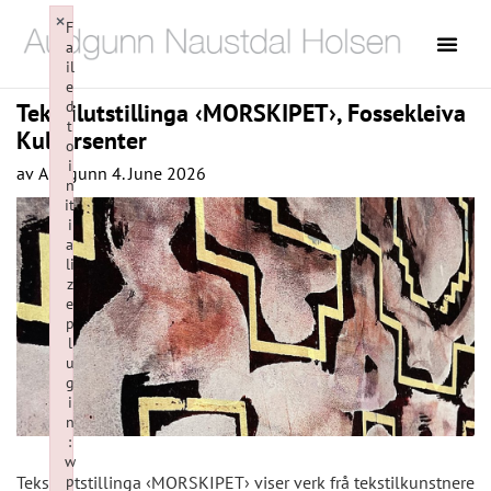
×
F
a
il
e
d
Tekstilutstillinga ‹MORSKIPET›, Fossekleiva
t
Kultursenter
o
i
av
Audgunn
4. June 2026
n
it
i
a
li
z
e
p
l
u
g
i
n
:
w
p
Tekstilutstillinga ‹MORSKIPET› viser verk frå tekstilkunstnere