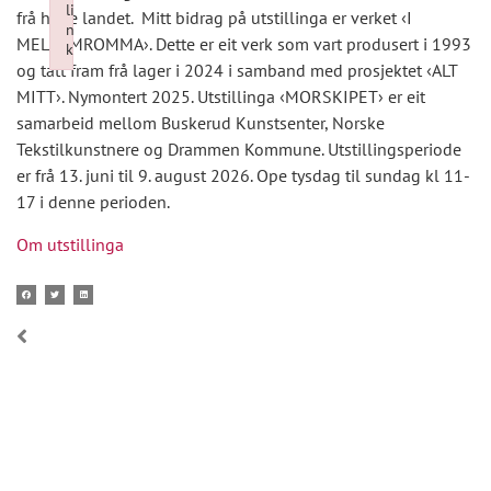
li
frå heile landet. Mitt bidrag på utstillinga er verket ‹I
n
MELLOMROMMA›. Dette er eit verk som vart produsert i 1993
k
og tatt fram frå lager i 2024 i samband med prosjektet ‹ALT
Failed to initialize plugin: wplink
MITT›. Nymontert 2025. Utstillinga ‹MORSKIPET› er eit
samarbeid mellom Buskerud Kunstsenter, Norske
Tekstilkunstnere og Drammen Kommune. Utstillingsperiode
er frå 13. juni til 9. august 2026. Ope tysdag til sundag kl 11-
17 i denne perioden.
Om utstillinga